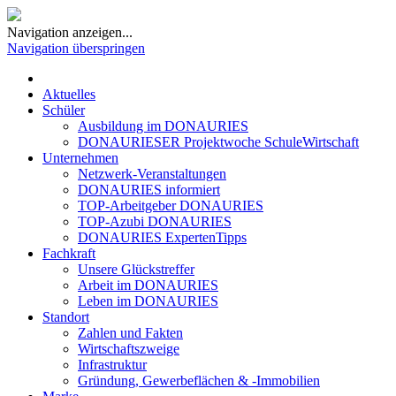
Navigation anzeigen...
Navigation überspringen
Aktuelles
Schüler
Ausbildung im DONAURIES
DONAURIESER Projektwoche SchuleWirtschaft
Unternehmen
Netzwerk-Veranstaltungen
DONAURIES informiert
TOP-Arbeitgeber DONAURIES
TOP-Azubi DONAURIES
DONAURIES ExpertenTipps
Fachkraft
Unsere Glückstreffer
Arbeit im DONAURIES
Leben im DONAURIES
Standort
Zahlen und Fakten
Wirtschaftszweige
Infrastruktur
Gründung, Gewerbeflächen & -Immobilien