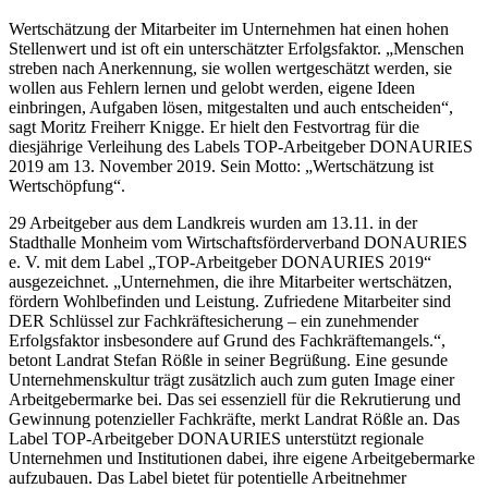
Wertschätzung der Mitarbeiter im Unternehmen hat einen hohen
Stellenwert und ist oft ein unterschätzter Erfolgsfaktor. „Menschen
streben nach Anerkennung, sie wollen wertgeschätzt werden, sie
wollen aus Fehlern lernen und gelobt werden, eigene Ideen
einbringen, Aufgaben lösen, mitgestalten und auch entscheiden“,
sagt Moritz Freiherr Knigge. Er hielt den Festvortrag für die
diesjährige Verleihung des Labels TOP-Arbeitgeber DONAURIES
2019 am 13. November 2019. Sein Motto: „Wertschätzung ist
Wertschöpfung“.
29 Arbeitgeber aus dem Landkreis wurden am 13.11. in der
Stadthalle Monheim vom Wirtschaftsförderverband DONAURIES
e. V. mit dem Label „TOP-Arbeitgeber DONAURIES 2019“
ausgezeichnet. „Unternehmen, die ihre Mitarbeiter wertschätzen,
fördern Wohlbefinden und Leistung. Zufriedene Mitarbeiter sind
DER Schlüssel zur Fachkräftesicherung – ein zunehmender
Erfolgsfaktor insbesondere auf Grund des Fachkräftemangels.“,
betont Landrat Stefan Rößle in seiner Begrüßung. Eine gesunde
Unternehmenskultur trägt zusätzlich auch zum guten Image einer
Arbeitgebermarke bei. Das sei essenziell für die Rekrutierung und
Gewinnung potenzieller Fachkräfte, merkt Landrat Rößle an. Das
Label TOP-Arbeitgeber DONAURIES unterstützt regionale
Unternehmen und Institutionen dabei, ihre eigene Arbeitgebermarke
aufzubauen. Das Label bietet für potentielle Arbeitnehmer