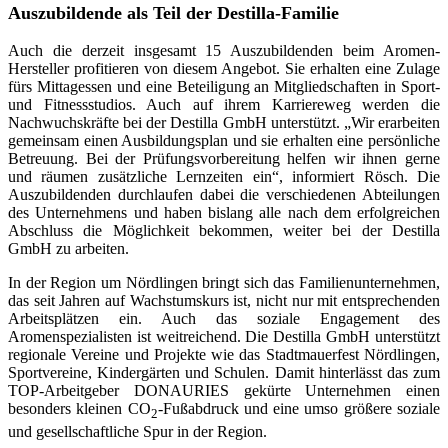
Auszubildende als Teil der Destilla-Familie
Auch die derzeit insgesamt 15 Auszubildenden beim Aromen-
Hersteller profitieren von diesem Angebot. Sie erhalten eine Zulage
fürs Mittagessen und eine Beteiligung an Mitgliedschaften in Sport-
und Fitnessstudios. Auch auf ihrem Karriereweg werden die
Nachwuchskräfte bei der Destilla GmbH unterstützt. „Wir erarbeiten
gemeinsam einen Ausbildungsplan und sie erhalten eine persönliche
Betreuung. Bei der Prüfungsvorbereitung helfen wir ihnen gerne
und räumen zusätzliche Lernzeiten ein“, informiert Rösch. Die
Auszubildenden durchlaufen dabei die verschiedenen Abteilungen
des Unternehmens und haben bislang alle nach dem erfolgreichen
Abschluss die Möglichkeit bekommen, weiter bei der Destilla
GmbH zu arbeiten.
In der Region um Nördlingen bringt sich das Familienunternehmen,
das seit Jahren auf Wachstumskurs ist, nicht nur mit entsprechenden
Arbeitsplätzen ein. Auch das soziale Engagement des
Aromenspezialisten ist weitreichend. Die Destilla GmbH unterstützt
regionale Vereine und Projekte wie das Stadtmauerfest Nördlingen,
Sportvereine, Kindergärten und Schulen. Damit hinterlässt das zum
TOP-Arbeitgeber DONAURIES gekürte Unternehmen einen
besonders kleinen CO
-Fußabdruck und eine umso größere soziale
2
und gesellschaftliche Spur in der Region.