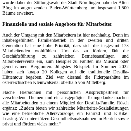
wurde daher der Stiftungswald der Stadt Nördlingen nahe der Alten
Bürg im angrenzenden Baden-Württemberg um insgesamt 1.500
Bäume erweitert.
Finanzielle und soziale Angebote für Mitarbeiter
Auch der Umgang mit den Mitarbeitern ist hier nachhaltig. Denn im
inhabergeführten Familienbetrieb in der zweiten und dritten
Generation hat eine hohe Priorität, dass sich die insgesamt 173
Mitarbeitenden wohlfühlen. Um das zu fördern, lädt die
Geschäftsführung zu zahlreichen Betriebsausflügen und
Mitarbeiterevents ein, zum Beispiel zu Fahrten ins Musical oder
gemeinsamen Bergtouren. Jüngstes Beispiel: Im Sommer 2022
haben sich knapp 20 Kollegen auf die traditionelle Destilla-
Hüttentour begeben. Ziel war diesmal die Fiderpasshütte im
österreichischen Kleinwalsertal oberhalb von Mittelberg.
Flache Hierarchien mit persönlichen Ansprechpartnern für
verschiedene Themen und ein ausgeprägter Teamgedanke machen
alle Mitarbeitenden zu einem Mitglied der Destilla-Familie. Rösch
ergänzt: „Zudem bieten wir zahlreiche Mitarbeiter-Sozialleistungen
wie eine betriebliche Altersvorsorge, ein Fahrrad- und E-Bike-
Leasing. Wir unterstützen Gesundheitsmaßnahmen im Betrieb sowie
privat und fördern vieles mehr.“