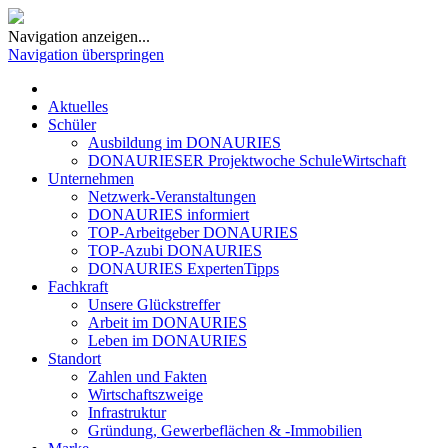
Navigation anzeigen...
Navigation überspringen
Aktuelles
Schüler
Ausbildung im DONAURIES
DONAURIESER Projektwoche SchuleWirtschaft
Unternehmen
Netzwerk-Veranstaltungen
DONAURIES informiert
TOP-Arbeitgeber DONAURIES
TOP-Azubi DONAURIES
DONAURIES ExpertenTipps
Fachkraft
Unsere Glückstreffer
Arbeit im DONAURIES
Leben im DONAURIES
Standort
Zahlen und Fakten
Wirtschaftszweige
Infrastruktur
Gründung, Gewerbeflächen & -Immobilien