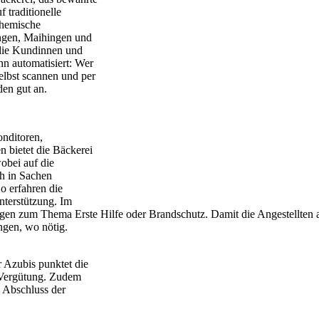
 traditionelle
chemische
ingen, Maihingen und
 die Kundinnen und
n automatisiert: Wer
elbst scannen und per
en gut an.
onditoren,
n bietet die Bäckerei
obei auf die
h in Sachen
o erfahren die
nterstützung. Im
ngen zum Thema Erste Hilfe oder Brandschutz. Damit die Angestellten 
ngen, wo nötig.
 Azubis punktet die
 Vergütung. Zudem
m Abschluss der