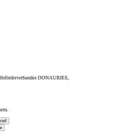
chaftsförderverbandes DONAURIES
.
ern.
iell
se