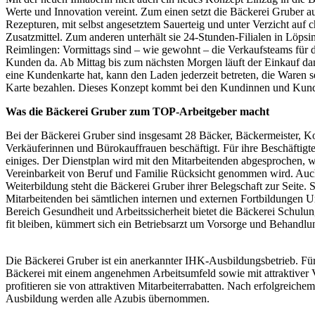
Werte und Innovation vereint. Zum einen setzt die Bäckerei Gruber auf
Rezepturen, mit selbst angesetztem Sauerteig und unter Verzicht auf 
Zusatzmittel. Zum anderen unterhält sie 24-Stunden-Filialen in Löps
Reimlingen: Vormittags sind – wie gewohnt – die Verkaufsteams für
Kunden da. Ab Mittag bis zum nächsten Morgen läuft der Einkauf dan
eine Kundenkarte hat, kann den Laden jederzeit betreten, die Waren s
Karte bezahlen. Dieses Konzept kommt bei den Kundinnen und Kund
Was die Bäckerei Gruber zum TOP-Arbeitgeber macht
Bei der Bäckerei Gruber sind insgesamt 28 Bäcker, Bäckermeister, K
Verkäuferinnen und Bürokauffrauen beschäftigt. Für ihre Beschäftigte
einiges. Der Dienstplan wird mit den Mitarbeitenden abgesprochen, w
Vereinbarkeit von Beruf und Familie Rücksicht genommen wird. Auc
Weiterbildung steht die Bäckerei Gruber ihrer Belegschaft zur Seite. S
Mitarbeitenden bei sämtlichen internen und externen Fortbildungen U
Bereich Gesundheit und Arbeitssicherheit bietet die Bäckerei Schulu
fit bleiben, kümmert sich ein Betriebsarzt um Vorsorge und Behandlu
Die Bäckerei Gruber ist ein anerkannter IHK-Ausbildungsbetrieb. Für
Bäckerei mit einem angenehmen Arbeitsumfeld sowie mit attraktiver
profitieren sie von attraktiven Mitarbeiterrabatten. Nach erfolgreiche
Ausbildung werden alle Azubis übernommen.