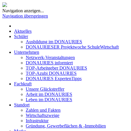
Navigation anzeigen...
Navigation überspringen
Aktuelles
Schüler
Ausbildung im DONAURIES
DONAURIESER Projektwoche SchuleWirtschaft
Unternehmen
Netzwerk-Veranstaltungen
DONAURIES informiert
TOP-Arbeitgeber DONAURIES
TOP-Azubi DONAURIES
DONAURIES ExpertenTipps
Fachkraft
Unsere Glückstreffer
Arbeit im DONAURIES
Leben im DONAURIES
Standort
Zahlen und Fakten
Wirtschaftszweige
Infrastruktur
Gründung, Gewerbeflächen & -Immobilien