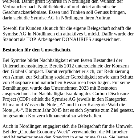
weltweit. Damit greift Symrise in Nördlingen den Wunsch der
Verbraucher nach Natürlichkeit auf und bietet authentische
Geschmackserlebnisse. Essen und Trinken soll Genuss bringen,
darin sieht die Symrise AG in Nördlingen ihren Auftrag.
Sowohl für Kunden als auch für die eigene Belegschaft schafft die
Symrise AG in Nördlingen ein attraktives Umfeld. Dafür wurde der
Standort als TOP-Arbeitgeber DONAURIES ausgezeichnet.
Bestnoten für den Umweltschutz
Bei Symrise bildet Nachhaltigkeit einen festen Bestandteil der
Unternehmensstrategie. Bereits 2012 unterzeichnete der Konzern
den Global Compact. Damit verpflichtet er sich, zur Reduzierung
von Armut, zur Schaffung sozialer Gerechtigkeit sowie zum Schutz
von Biosphäre und natürlichen Ressourcen beizutragen. Für seine
Bemühungen wurde das Unternehmen 2023 mit Bestnoten
ausgezeichnet. Im Nachhaltigkeitsranking des Carbon Disclosure
Project (CDP) erhielt die Symrise AG jeweils in den Kategorien
Klima und Wasser die Note „A“ und in der Kategorie Wald die
Note „A-“. Bis zum Jahr 2045 hat es sich Symrise zum Ziel gesetzt,
im gesamten Konzern klimaneutral zu wirtschaften.
Auch in Nördlingen engagiert sich die Belegschaft für die Umwelt.
Bei der „Circular Economy Week“ verwandelten die Mitarbeiter
und Mitarbeiterinnen den Standort in eine grüne Oase. Sie legten