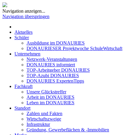
Navigation anzeigen...
Navigation überspringen
Aktuelles
Schüler
Ausbildung im DONAURIES
DONAURIESER Projektwoche SchuleWirtschaft
Unternehmen
Netzwerk-Veranstaltungen
DONAURIES informiert
TOP-Arbeitgeber DONAURIES
TOP-Azubi DONAURIES
DONAURIES ExpertenTipps
Fachkraft
Unsere Glückstreffer
Arbeit im DONAURIES
Leben im DONAURIES
Standort
Zahlen und Fakten
Wirtschaftszweige
Infrastruktur
Gründung, Gewerbeflächen & -Immobilien