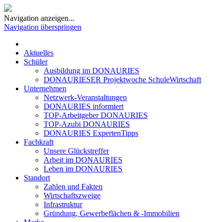
Navigation anzeigen...
Navigation überspringen
Aktuelles
Schüler
Ausbildung im DONAURIES
DONAURIESER Projektwoche SchuleWirtschaft
Unternehmen
Netzwerk-Veranstaltungen
DONAURIES informiert
TOP-Arbeitgeber DONAURIES
TOP-Azubi DONAURIES
DONAURIES ExpertenTipps
Fachkraft
Unsere Glückstreffer
Arbeit im DONAURIES
Leben im DONAURIES
Standort
Zahlen und Fakten
Wirtschaftszweige
Infrastruktur
Gründung, Gewerbeflächen & -Immobilien