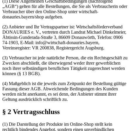
(1) Diese Allgemeinen Geschäftsbedingungen (nachfolgend
„AGB“) gelten für alle Bestellungen, die Sie als Verbraucherin oder
Verbraucher über den Online-Shop unter wirtschaft-
donauries.bayern/shop aufgeben.
(2) Anbieter und Ihr Vertragspartner ist: Wirtschaftsförderverband
DONAURIES e. V., vertreten durch Landrat Michael Dinkelmeier,
Äbtissin-Gunderada-Straße 3, 86609 Donauwörth, Telefon: 0906
74-1903, E-Mail: info@wirtschaft-donauries.bayern,
Vereinsregister: VR 200838, Registergericht Augsburg.
(3) Verbraucher ist jede natürliche Person, die ein Rechtsgeschäft zu
Zwecken abschließt, die überwiegend weder ihrer gewerblichen
noch ihrer selbständigen beruflichen Tätigkeit zugerechnet werden
können (§ 13 BGB).
(4) Maßgeblich ist die jeweils zum Zeitpunkt der Bestellung gültige
Fassung dieser AGB. Abweichende Bedingungen des Kunden
werden nicht anerkannt, es sei denn, der Anbieter stimmt ihrer
Geltung ausdrücklich schriftlich zu.
§ 2 Vertragsschluss
(1) Die Darstellung der Produkte im Online-Shop stellt kein
rechtlich bindendes Angebot, sondern einen unverbindlichen