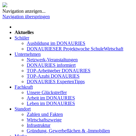
Navigation anzeigen...
Navigation überspringen
Aktuelles
Schüler
Ausbildung im DONAURIES
DONAURIESER Projektwoche SchuleWirtschaft
Unternehmen
Netzwerk-Veranstaltungen
DONAURIES informiert
TOP-Arbeitgeber DONAURIES
TOP-Azubi DONAURIES
DONAURIES ExpertenTipps
Fachkraft
Unsere Glückstreffer
Arbeit im DONAURIES
Leben im DONAURIES
Standort
Zahlen und Fakten
Wirtschaftszweige
Infrastruktur
Gründung, Gewerbeflächen & -Immobilien