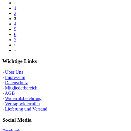
‹
1
2
3
4
5
6
7
›
»
Wichtige Links
›
Über Uns
›
Impressum
›
Datenschutz
›
Mitgliederbereich
›
AGB
›
Widerrufsbelehrung
›
Vertrag widerrufen
›
Lieferung und Versand
Social Media
Facebook