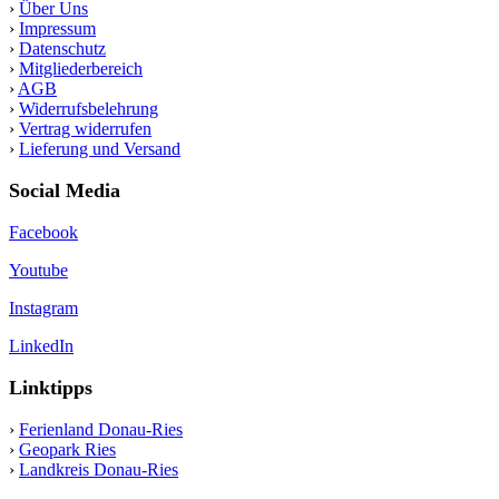
›
Über Uns
›
Impressum
›
Datenschutz
›
Mitgliederbereich
›
AGB
›
Widerrufsbelehrung
›
Vertrag widerrufen
›
Lieferung und Versand
Social Media
Facebook
Youtube
Instagram
LinkedIn
Linktipps
›
Ferienland Donau-Ries
›
Geopark Ries
›
Landkreis Donau-Ries