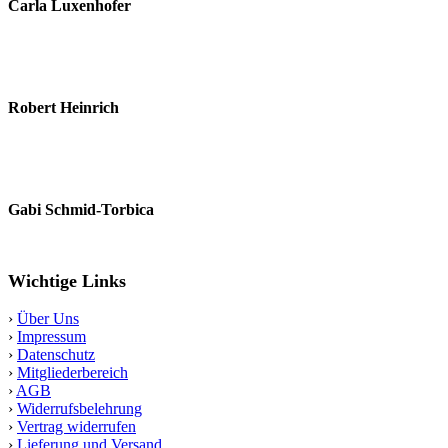
Carla Luxenhofer
Robert Heinrich
Gabi Schmid-Torbica
Wichtige Links
›
Über Uns
›
Impressum
›
Datenschutz
›
Mitgliederbereich
›
AGB
›
Widerrufsbelehrung
›
Vertrag widerrufen
›
Lieferung und Versand