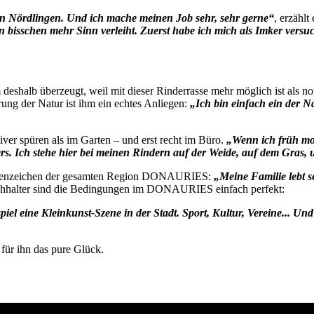
 in Nördlingen. Und ich mache meinen Job sehr, sehr gerne“
, erzähl
n bisschen mehr Sinn verleiht. Zuerst habe ich mich als Imker vers
 deshalb überzeugt, weil mit dieser Rinderrasse mehr möglich ist als n
ng der Natur ist ihm ein echtes Anliegen:
„Ich bin einfach ein der N
iver spüren als im Garten – und erst recht im Büro.
„Wenn ich früh mo
rs. Ich stehe hier bei meinen Rindern auf der Weide, auf dem Gras,
 Markenzeichen der gesamten Region DONAURIES:
„Meine Familie lebt s
uchhalter sind die Bedingungen im DONAURIES einfach perfekt:
piel eine Kleinkunst-Szene in der Stadt. Sport, Kultur, Vereine... U
für ihn das pure Glück.