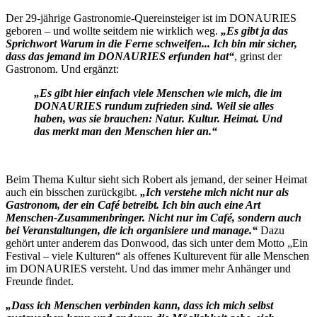
Der 29-jährige Gastronomie-Quereinsteiger ist im DONAURIES
geboren – und wollte seitdem nie wirklich weg.
„Es gibt ja das
Sprichwort Warum in die Ferne schweifen... Ich bin mir sicher,
dass das jemand im DONAURIES erfunden hat“
, grinst der
Gastronom. Und ergänzt:
„Es gibt hier einfach viele Menschen wie mich, die im
DONAURIES rundum zufrieden sind. Weil sie alles
haben, was sie brauchen: Natur. Kultur. Heimat. Und
das merkt man den Menschen hier an.“
Beim Thema Kultur sieht sich Robert als jemand, der seiner Heimat
auch ein bisschen zurückgibt.
„Ich verstehe mich nicht nur als
Gastronom, der ein Café betreibt. Ich bin auch eine Art
Menschen-Zusammenbringer. Nicht nur im Café, sondern auch
bei Veranstaltungen, die ich organisiere und manage.“
Dazu
gehört unter anderem das Donwood, das sich unter dem Motto „Ein
Festival – viele Kulturen“ als offenes Kulturevent für alle Menschen
im DONAURIES versteht. Und das immer mehr Anhänger und
Freunde findet.
„Dass ich Menschen verbinden kann, dass ich mich selbst