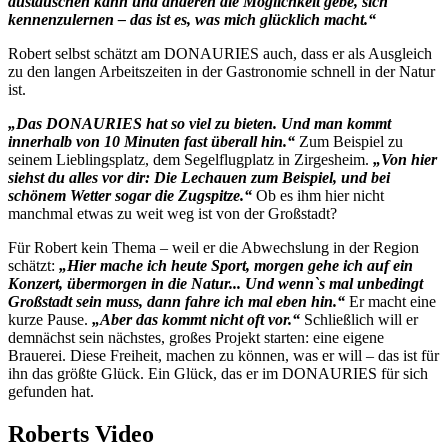
austauschen kann und anderen die Möglichkeit gebe, sich
kennenzulernen – das ist es, was mich glücklich macht.“
Robert selbst schätzt am DONAURIES auch, dass er als Ausgleich
zu den langen Arbeitszeiten in der Gastronomie schnell in der Natur
ist.
„Das DONAURIES hat so viel zu bieten. Und man kommt
innerhalb von 10 Minuten fast überall hin.“
Zum Beispiel zu
seinem Lieblingsplatz, dem Segelflugplatz in Zirgesheim.
„Von hier
siehst du alles vor dir: Die Lechauen zum Beispiel, und bei
schönem Wetter sogar die Zugspitze.“
Ob es ihm hier nicht
manchmal etwas zu weit weg ist von der Großstadt?
Für Robert kein Thema – weil er die Abwechslung in der Region
schätzt:
„Hier mache ich heute Sport, morgen gehe ich auf ein
Konzert, übermorgen in die Natur... Und wenn`s mal unbedingt
Großstadt sein muss, dann fahre ich mal eben hin.“
Er macht eine
kurze Pause.
„Aber das kommt nicht oft vor.“
Schließlich will er
demnächst sein nächstes, großes Projekt starten: eine eigene
Brauerei. Diese Freiheit, machen zu können, was er will – das ist für
ihn das größte Glück. Ein Glück, das er im DONAURIES für sich
gefunden hat.
Roberts Video