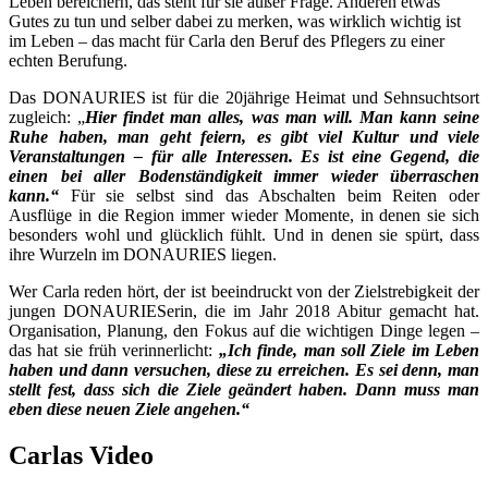
Leben bereichern, das steht für sie außer Frage. Anderen etwas
Gutes zu tun und selber dabei zu merken, was wirklich wichtig ist
im Leben – das macht für Carla den Beruf des Pflegers zu einer
echten Berufung.
Das DONAURIES ist für die 20jährige Heimat und Sehnsuchtsort
zugleich: „
Hier findet man alles, was man will. Man kann seine
Ruhe haben, man geht feiern, es gibt viel Kultur und viele
Veranstaltungen – für alle Interessen. Es ist eine Gegend, die
einen bei aller Bodenständigkeit immer wieder überraschen
kann.“
Für sie selbst sind das Abschalten beim Reiten oder
Ausflüge in die Region immer wieder Momente, in denen sie sich
besonders wohl und glücklich fühlt. Und in denen sie spürt, dass
ihre Wurzeln im DONAURIES liegen.
Wer Carla reden hört, der ist beeindruckt von der Zielstrebigkeit der
jungen DONAURIESerin, die im Jahr 2018 Abitur gemacht hat.
Organisation, Planung, den Fokus auf die wichtigen Dinge legen –
das hat sie früh verinnerlicht:
„Ich finde, man soll Ziele im Leben
haben und dann versuchen, diese zu erreichen. Es sei denn, man
stellt fest, dass sich die Ziele geändert haben. Dann muss man
eben diese neuen Ziele angehen.“
Carlas Video