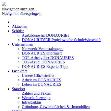
Navigation anzeigen...
Navigation überspringen
Aktuelles
Schüler
Ausbildung im DONAURIES
DONAURIESER Projektwoche SchuleWirtschaft
Unternehmen
Netzwerk-Veranstaltungen
DONAURIES informiert
TOP-Arbeitgeber DONAURIES
TOP-Azubi DONAURIES
DONAURIES ExpertenTipps
Fachkraft
Unsere Glückstreffer
Arbeit im DONAURIES
Leben im DONAURIES
Standort
Zahlen und Fakten
Wirtschaftszweige
Infrastruktur
Gründung, Gewerbeflächen & -Immobilien