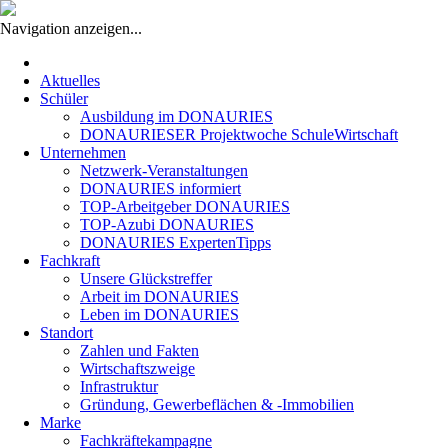
Navigation anzeigen...
Navigation
überspringen
Aktuelles
Schüler
Ausbildung im DONAURIES
DONAURIESER Projektwoche SchuleWirtschaft
Unternehmen
Netzwerk-Veranstaltungen
DONAURIES informiert
TOP-Arbeitgeber DONAURIES
TOP-Azubi DONAURIES
DONAURIES ExpertenTipps
Fachkraft
Unsere Glückstreffer
Arbeit im DONAURIES
Leben im DONAURIES
Standort
Zahlen und Fakten
Wirtschaftszweige
Infrastruktur
Gründung, Gewerbeflächen & -Immobilien
Marke
Fachkräftekampagne