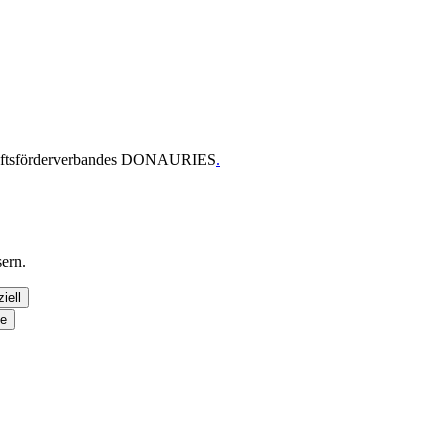
chaftsförderverbandes DONAURIES
.
ern.
iell
se