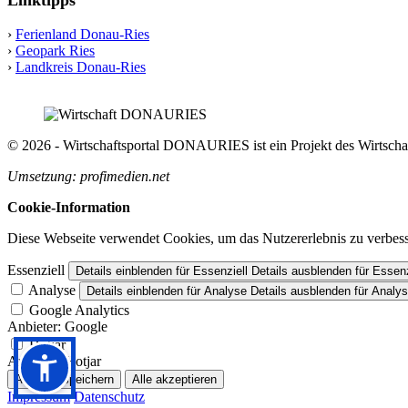
Linktipps
›
Ferienland Donau-Ries
›
Geopark Ries
›
Landkreis Donau-Ries
© 2026 - Wirtschaftsportal DONAURIES ist ein Projekt des Wirts
Umsetzung: profimedien.net
Cookie-Information
Diese Webseite verwendet Cookies, um das Nutzererlebnis zu verbess
Essenziell
Details einblenden
für Essenziell
Details ausblenden
für Essenz
Analyse
Details einblenden
für Analyse
Details ausblenden
für Analy
Google Analytics
Anbieter:
Google
Hotjar
Anbieter:
Hotjar
Auswahl speichern
Alle akzeptieren
Impressum
Datenschutz