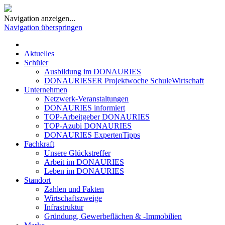
Navigation anzeigen...
Navigation überspringen
Aktuelles
Schüler
Ausbildung im DONAURIES
DONAURIESER Projektwoche SchuleWirtschaft
Unternehmen
Netzwerk-Veranstaltungen
DONAURIES informiert
TOP-Arbeitgeber DONAURIES
TOP-Azubi DONAURIES
DONAURIES ExpertenTipps
Fachkraft
Unsere Glückstreffer
Arbeit im DONAURIES
Leben im DONAURIES
Standort
Zahlen und Fakten
Wirtschaftszweige
Infrastruktur
Gründung, Gewerbeflächen & -Immobilien