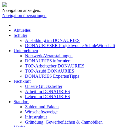
Navigation anzeigen...
Navigation überspringen
Aktuelles
Schüler
Ausbildung im DONAURIES
DONAURIESER Projektwoche SchuleWirtschaft
Unternehmen
Netzwerk-Veranstaltungen
DONAURIES informiert
TOP-Arbeitgeber DONAURIES
TOP-Azubi DONAURIES
DONAURIES ExpertenTipps
Fachkraft
Unsere Glückstreffer
Arbeit im DONAURIES
Leben im DONAURIES
Standort
Zahlen und Fakten
Wirtschaftszweige
Infrastruktur
Gründung, Gewerbeflächen & -Immobilien