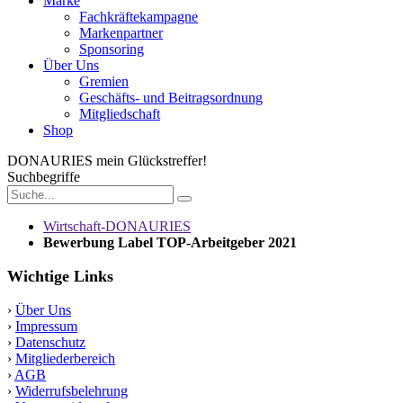
Marke
Fachkräftekampagne
Markenpartner
Sponsoring
Über Uns
Gremien
Geschäfts- und Beitragsordnung
Mitgliedschaft
Shop
DONAURIES
mein Glückstreffer!
Suchbegriffe
Wirtschaft-DONAURIES
Bewerbung Label TOP-Arbeitgeber 2021
Wichtige Links
›
Über Uns
›
Impressum
›
Datenschutz
›
Mitgliederbereich
›
AGB
›
Widerrufsbelehrung