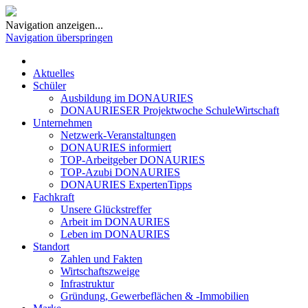
Navigation anzeigen...
Navigation überspringen
Aktuelles
Schüler
Ausbildung im DONAURIES
DONAURIESER Projektwoche SchuleWirtschaft
Unternehmen
Netzwerk-Veranstaltungen
DONAURIES informiert
TOP-Arbeitgeber DONAURIES
TOP-Azubi DONAURIES
DONAURIES ExpertenTipps
Fachkraft
Unsere Glückstreffer
Arbeit im DONAURIES
Leben im DONAURIES
Standort
Zahlen und Fakten
Wirtschaftszweige
Infrastruktur
Gründung, Gewerbeflächen & -Immobilien