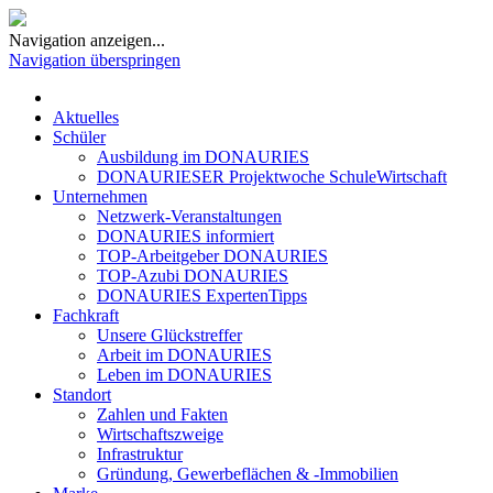
Navigation anzeigen...
Navigation überspringen
Aktuelles
Schüler
Ausbildung im DONAURIES
DONAURIESER Projektwoche SchuleWirtschaft
Unternehmen
Netzwerk-Veranstaltungen
DONAURIES informiert
TOP-Arbeitgeber DONAURIES
TOP-Azubi DONAURIES
DONAURIES ExpertenTipps
Fachkraft
Unsere Glückstreffer
Arbeit im DONAURIES
Leben im DONAURIES
Standort
Zahlen und Fakten
Wirtschaftszweige
Infrastruktur
Gründung, Gewerbeflächen & -Immobilien