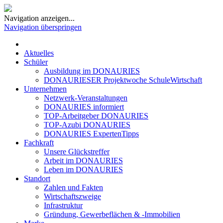
Navigation anzeigen...
Navigation überspringen
Aktuelles
Schüler
Ausbildung im DONAURIES
DONAURIESER Projektwoche SchuleWirtschaft
Unternehmen
Netzwerk-Veranstaltungen
DONAURIES informiert
TOP-Arbeitgeber DONAURIES
TOP-Azubi DONAURIES
DONAURIES ExpertenTipps
Fachkraft
Unsere Glückstreffer
Arbeit im DONAURIES
Leben im DONAURIES
Standort
Zahlen und Fakten
Wirtschaftszweige
Infrastruktur
Gründung, Gewerbeflächen & -Immobilien