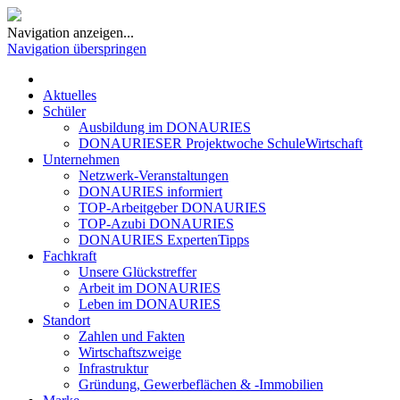
Navigation anzeigen...
Navigation überspringen
Aktuelles
Schüler
Ausbildung im DONAURIES
DONAURIESER Projektwoche SchuleWirtschaft
Unternehmen
Netzwerk-Veranstaltungen
DONAURIES informiert
TOP-Arbeitgeber DONAURIES
TOP-Azubi DONAURIES
DONAURIES ExpertenTipps
Fachkraft
Unsere Glückstreffer
Arbeit im DONAURIES
Leben im DONAURIES
Standort
Zahlen und Fakten
Wirtschaftszweige
Infrastruktur
Gründung, Gewerbeflächen & -Immobilien