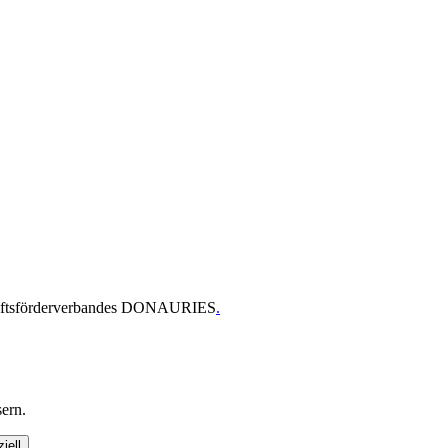
chaftsförderverbandes DONAURIES
.
ern.
iell