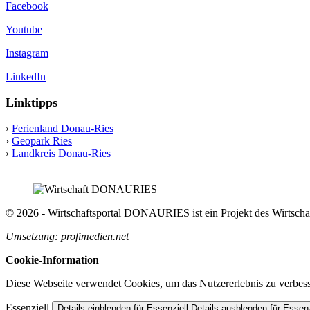
Facebook
Youtube
Instagram
LinkedIn
Linktipps
›
Ferienland Donau-Ries
›
Geopark Ries
›
Landkreis Donau-Ries
© 2026 - Wirtschaftsportal DONAURIES ist ein Projekt des Wirts
Umsetzung: profimedien.net
Cookie-Information
Diese Webseite verwendet Cookies, um das Nutzererlebnis zu verbess
Essenziell
Details einblenden
für Essenziell
Details ausblenden
für Essenz