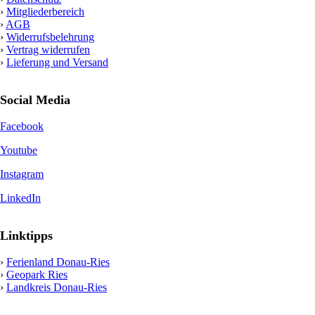
›
Mitgliederbereich
›
AGB
›
Widerrufsbelehrung
›
Vertrag widerrufen
›
Lieferung und Versand
Social Media
Facebook
Youtube
Instagram
LinkedIn
Linktipps
›
Ferienland Donau-Ries
›
Geopark Ries
›
Landkreis Donau-Ries