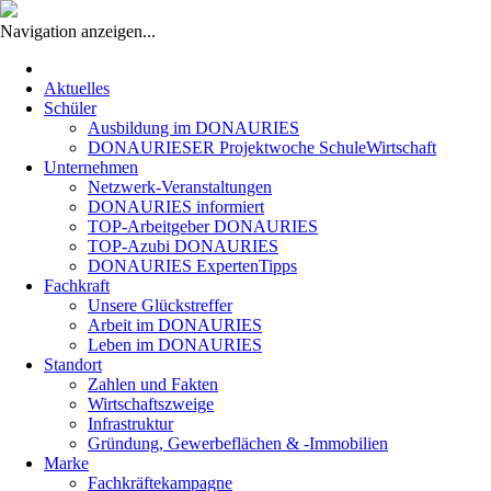
Navigation anzeigen...
Navigation
überspringen
Aktuelles
Schüler
Ausbildung im DONAURIES
DONAURIESER Projektwoche SchuleWirtschaft
Unternehmen
Netzwerk-Veranstaltungen
DONAURIES informiert
TOP-Arbeitgeber DONAURIES
TOP-Azubi DONAURIES
DONAURIES ExpertenTipps
Fachkraft
Unsere Glückstreffer
Arbeit im DONAURIES
Leben im DONAURIES
Standort
Zahlen und Fakten
Wirtschaftszweige
Infrastruktur
Gründung, Gewerbeflächen & -Immobilien
Marke
Fachkräftekampagne