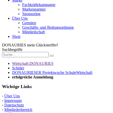
Marke
Fachkräftekampagne
Markenpartner
Sponsoring
Über Uns
Gremien
Geschäfts- und Beitragsordnung
Mitgliedschaft
Shop
DONAURIES
mein Glückstreffer!
Suchbegriffe
Wirtschaft-DONAURIES
Schüler
DONAURIESER Projektwoche SchuleWirtschaft
erfolgreiche Anmeldung
Wichtige Links
›
Über Uns
›
Impressum
›
Datenschutz
›
Mitgliederbereich