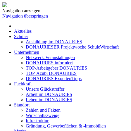
Navigation anzeigen...
Navigation überspringen
Aktuelles
Schüler
Ausbildung im DONAURIES
DONAURIESER Projektwoche SchuleWirtschaft
Unternehmen
Netzwerk-Veranstaltungen
DONAURIES informiert
TOP-Arbeitgeber DONAURIES
TOP-Azubi DONAURIES
DONAURIES ExpertenTipps
Fachkraft
Unsere Glückstreffer
Arbeit im DONAURIES
Leben im DONAURIES
Standort
Zahlen und Fakten
Wirtschaftszweige
Infrastruktur
Gründung, Gewerbeflächen & -Immobilien