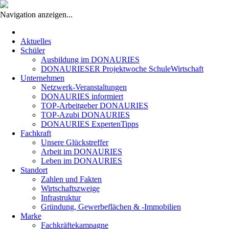
Navigation anzeigen...
Navigation
überspringen
Aktuelles
Schüler
Ausbildung im DONAURIES
DONAURIESER Projektwoche SchuleWirtschaft
Unternehmen
Netzwerk-Veranstaltungen
DONAURIES informiert
TOP-Arbeitgeber DONAURIES
TOP-Azubi DONAURIES
DONAURIES ExpertenTipps
Fachkraft
Unsere Glückstreffer
Arbeit im DONAURIES
Leben im DONAURIES
Standort
Zahlen und Fakten
Wirtschaftszweige
Infrastruktur
Gründung, Gewerbeflächen & -Immobilien
Marke
Fachkräftekampagne