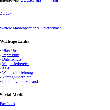
Internetseite:
www.tsv-monheim.com
Zurück
Weitere Markenpartner & Unternehmen
Wichtige Links
›
Über Uns
›
Impressum
›
Datenschutz
›
Mitgliederbereich
›
AGB
›
Widerrufsbelehrung
›
Vertrag widerrufen
›
Lieferung und Versand
Social Media
Facebook