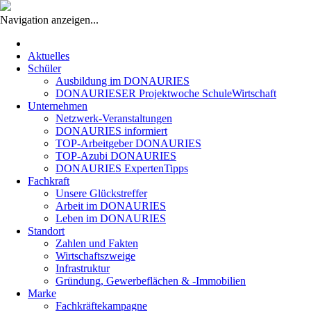
Navigation anzeigen...
Navigation
überspringen
Aktuelles
Schüler
Ausbildung im DONAURIES
DONAURIESER Projektwoche SchuleWirtschaft
Unternehmen
Netzwerk-Veranstaltungen
DONAURIES informiert
TOP-Arbeitgeber DONAURIES
TOP-Azubi DONAURIES
DONAURIES ExpertenTipps
Fachkraft
Unsere Glückstreffer
Arbeit im DONAURIES
Leben im DONAURIES
Standort
Zahlen und Fakten
Wirtschaftszweige
Infrastruktur
Gründung, Gewerbeflächen & -Immobilien
Marke
Fachkräftekampagne