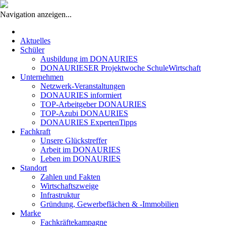
Navigation anzeigen...
Navigation
überspringen
Aktuelles
Schüler
Ausbildung im DONAURIES
DONAURIESER Projektwoche SchuleWirtschaft
Unternehmen
Netzwerk-Veranstaltungen
DONAURIES informiert
TOP-Arbeitgeber DONAURIES
TOP-Azubi DONAURIES
DONAURIES ExpertenTipps
Fachkraft
Unsere Glückstreffer
Arbeit im DONAURIES
Leben im DONAURIES
Standort
Zahlen und Fakten
Wirtschaftszweige
Infrastruktur
Gründung, Gewerbeflächen & -Immobilien
Marke
Fachkräftekampagne