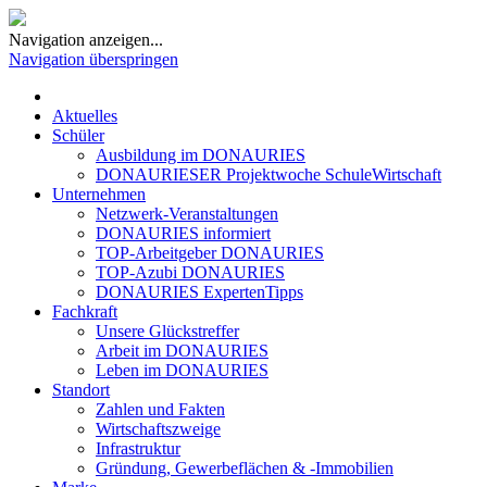
Navigation anzeigen...
Navigation überspringen
Aktuelles
Schüler
Ausbildung im DONAURIES
DONAURIESER Projektwoche SchuleWirtschaft
Unternehmen
Netzwerk-Veranstaltungen
DONAURIES informiert
TOP-Arbeitgeber DONAURIES
TOP-Azubi DONAURIES
DONAURIES ExpertenTipps
Fachkraft
Unsere Glückstreffer
Arbeit im DONAURIES
Leben im DONAURIES
Standort
Zahlen und Fakten
Wirtschaftszweige
Infrastruktur
Gründung, Gewerbeflächen & -Immobilien