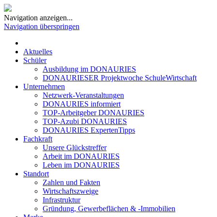
Navigation anzeigen...
Navigation überspringen
Aktuelles
Schüler
Ausbildung im DONAURIES
DONAURIESER Projektwoche SchuleWirtschaft
Unternehmen
Netzwerk-Veranstaltungen
DONAURIES informiert
TOP-Arbeitgeber DONAURIES
TOP-Azubi DONAURIES
DONAURIES ExpertenTipps
Fachkraft
Unsere Glückstreffer
Arbeit im DONAURIES
Leben im DONAURIES
Standort
Zahlen und Fakten
Wirtschaftszweige
Infrastruktur
Gründung, Gewerbeflächen & -Immobilien