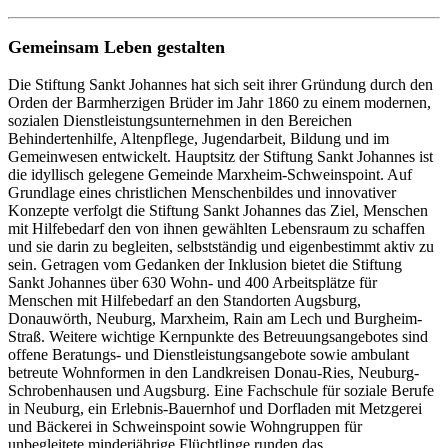
Gemeinsam Leben gestalten
Die Stiftung Sankt Johannes hat sich seit ihrer Gründung durch den
Orden der Barmherzigen Brüder im Jahr 1860 zu einem modernen,
sozialen Dienstleistungsunternehmen in den Bereichen
Behindertenhilfe, Altenpflege, Jugendarbeit, Bildung und im
Gemeinwesen entwickelt. Hauptsitz der Stiftung Sankt Johannes ist
die idyllisch gelegene Gemeinde Marxheim-Schweinspoint. Auf
Grundlage eines christlichen Menschenbildes und innovativer
Konzepte verfolgt die Stiftung Sankt Johannes das Ziel, Menschen
mit Hilfebedarf den von ihnen gewählten Lebensraum zu schaffen
und sie darin zu begleiten, selbstständig und eigenbestimmt aktiv zu
sein. Getragen vom Gedanken der Inklusion bietet die Stiftung
Sankt Johannes über 630 Wohn- und 400 Arbeitsplätze für
Menschen mit Hilfebedarf an den Standorten Augsburg,
Donauwörth, Neuburg, Marxheim, Rain am Lech und Burgheim-
Straß. Weitere wichtige Kernpunkte des Betreuungsangebotes sind
offene Beratungs- und Dienstleistungsangebote sowie ambulant
betreute Wohnformen in den Landkreisen Donau-Ries, Neuburg-
Schrobenhausen und Augsburg. Eine Fachschule für soziale Berufe
in Neuburg, ein Erlebnis-Bauernhof und Dorfladen mit Metzgerei
und Bäckerei in Schweinspoint sowie Wohngruppen für
unbegleitete minderjährige Flüchtlinge runden das