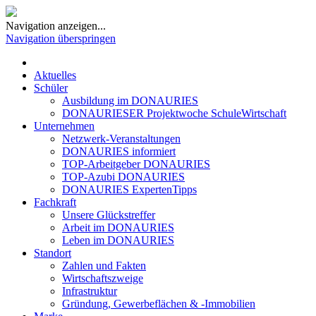
Navigation anzeigen...
Navigation überspringen
Aktuelles
Schüler
Ausbildung im DONAURIES
DONAURIESER Projektwoche SchuleWirtschaft
Unternehmen
Netzwerk-Veranstaltungen
DONAURIES informiert
TOP-Arbeitgeber DONAURIES
TOP-Azubi DONAURIES
DONAURIES ExpertenTipps
Fachkraft
Unsere Glückstreffer
Arbeit im DONAURIES
Leben im DONAURIES
Standort
Zahlen und Fakten
Wirtschaftszweige
Infrastruktur
Gründung, Gewerbeflächen & -Immobilien