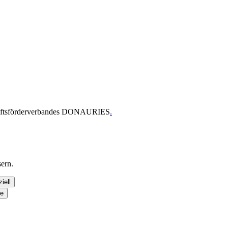
chaftsförderverbandes DONAURIES
.
ern.
iell
se