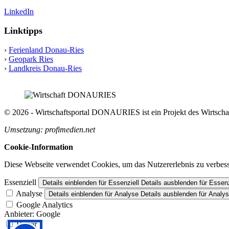
LinkedIn
Linktipps
›
Ferienland Donau-Ries
›
Geopark Ries
›
Landkreis Donau-Ries
© 2026 - Wirtschaftsportal DONAURIES ist ein Projekt des Wirts
Umsetzung: profimedien.net
Cookie-Information
Diese Webseite verwendet Cookies, um das Nutzererlebnis zu verbess
Essenziell
Details einblenden
für Essenziell
Details ausblenden
für Essenz
Analyse
Details einblenden
für Analyse
Details ausblenden
für Analy
Google Analytics
Anbieter:
Google
Hotjar