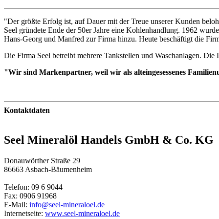
"Der größte Erfolg ist, auf Dauer mit der Treue unserer Kunden beloh
Seel gründete Ende der 50er Jahre eine Kohlenhandlung. 1962 wurde d
Hans-Georg und Manfred zur Firma hinzu. Heute beschäftigt die Firm
Die Firma Seel betreibt mehrere Tankstellen und Waschanlagen. Die Pr
"Wir sind Markenpartner, weil
wir als alteingesessenes Famili
Kontaktdaten
Seel Mineralöl Handels GmbH & Co. KG
Donauwörther Straße 29
86663 Asbach-Bäumenheim
Telefon: 09 6 9044
Fax: 0906 91968
E-Mail:
info@seel-mineraloel.de
Internetseite:
www.seel-mineraloel.de