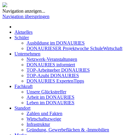
Navigation anzeigen...
Navigation überspringen
Aktuelles
Schüler
Ausbildung im DONAURIES
DONAURIESER Projektwoche SchuleWirtschaft
Unternehmen
Netzwerk-Veranstaltungen
DONAURIES informiert
TOP-Arbeitgeber DONAURIES
TOP-Azubi DONAURIES
DONAURIES ExpertenTipps
Fachkraft
Unsere Glückstreffer
Arbeit im DONAURIES
Leben im DONAURIES
Standort
Zahlen und Fakten
Wirtschaftszweige
Infrastruktur
Gründung, Gewerbeflächen & -Immobilien