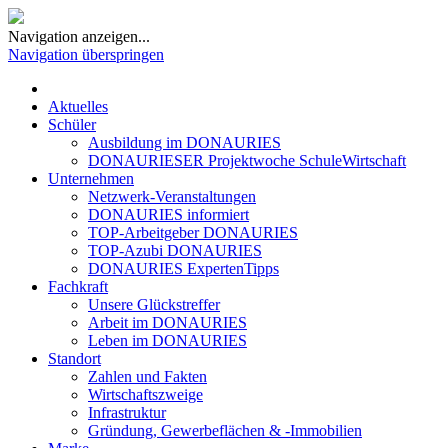
Navigation anzeigen...
Navigation überspringen
Aktuelles
Schüler
Ausbildung im DONAURIES
DONAURIESER Projektwoche SchuleWirtschaft
Unternehmen
Netzwerk-Veranstaltungen
DONAURIES informiert
TOP-Arbeitgeber DONAURIES
TOP-Azubi DONAURIES
DONAURIES ExpertenTipps
Fachkraft
Unsere Glückstreffer
Arbeit im DONAURIES
Leben im DONAURIES
Standort
Zahlen und Fakten
Wirtschaftszweige
Infrastruktur
Gründung, Gewerbeflächen & -Immobilien