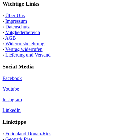
Wichtige Links
›
Über Uns
›
Impressum
›
Datenschutz
›
Mitgliederbereich
›
AGB
›
Widerrufsbelehrung
›
Vertrag widerrufen
›
Lieferung und Versand
Social Media
Facebook
Youtube
Instagram
LinkedIn
Linktipps
›
Ferienland Donau-Ries
›
Geopark Ries