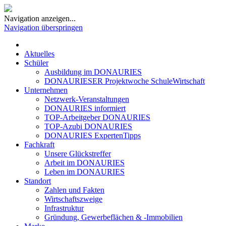
Navigation anzeigen...
Navigation überspringen
Aktuelles
Schüler
Ausbildung im DONAURIES
DONAURIESER Projektwoche SchuleWirtschaft
Unternehmen
Netzwerk-Veranstaltungen
DONAURIES informiert
TOP-Arbeitgeber DONAURIES
TOP-Azubi DONAURIES
DONAURIES ExpertenTipps
Fachkraft
Unsere Glückstreffer
Arbeit im DONAURIES
Leben im DONAURIES
Standort
Zahlen und Fakten
Wirtschaftszweige
Infrastruktur
Gründung, Gewerbeflächen & -Immobilien