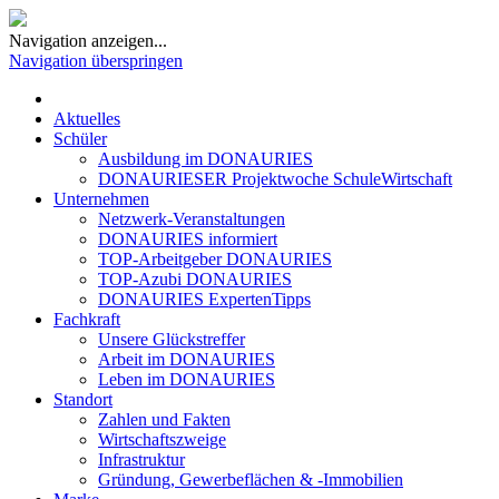
Navigation anzeigen...
Navigation überspringen
Aktuelles
Schüler
Ausbildung im DONAURIES
DONAURIESER Projektwoche SchuleWirtschaft
Unternehmen
Netzwerk-Veranstaltungen
DONAURIES informiert
TOP-Arbeitgeber DONAURIES
TOP-Azubi DONAURIES
DONAURIES ExpertenTipps
Fachkraft
Unsere Glückstreffer
Arbeit im DONAURIES
Leben im DONAURIES
Standort
Zahlen und Fakten
Wirtschaftszweige
Infrastruktur
Gründung, Gewerbeflächen & -Immobilien