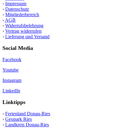
›
Impressum
›
Datenschutz
›
Mitgliederbereich
›
AGB
›
Widerrufsbelehrung
›
Vertrag widerrufen
›
Lieferung und Versand
Social Media
Facebook
Youtube
Instagram
LinkedIn
Linktipps
›
Ferienland Donau-Ries
›
Geopark Ries
›
Landkreis Donau-Ries