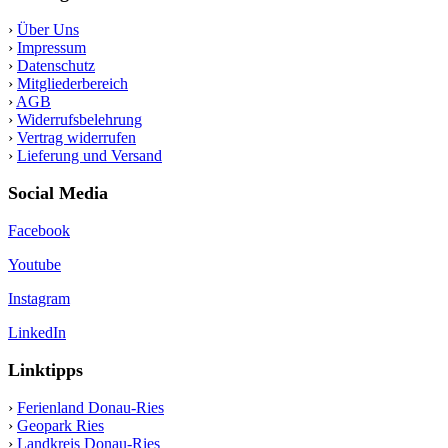
›
Über Uns
›
Impressum
›
Datenschutz
›
Mitgliederbereich
›
AGB
›
Widerrufsbelehrung
›
Vertrag widerrufen
›
Lieferung und Versand
Social Media
Facebook
Youtube
Instagram
LinkedIn
Linktipps
›
Ferienland Donau-Ries
›
Geopark Ries
›
Landkreis Donau-Ries