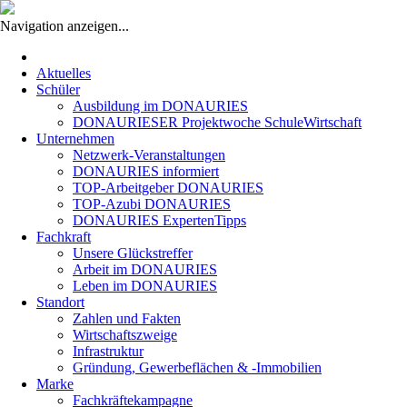
Navigation anzeigen...
Navigation
überspringen
Aktuelles
Schüler
Ausbildung im DONAURIES
DONAURIESER Projektwoche SchuleWirtschaft
Unternehmen
Netzwerk-Veranstaltungen
DONAURIES informiert
TOP-Arbeitgeber DONAURIES
TOP-Azubi DONAURIES
DONAURIES ExpertenTipps
Fachkraft
Unsere Glückstreffer
Arbeit im DONAURIES
Leben im DONAURIES
Standort
Zahlen und Fakten
Wirtschaftszweige
Infrastruktur
Gründung, Gewerbeflächen & -Immobilien
Marke
Fachkräftekampagne