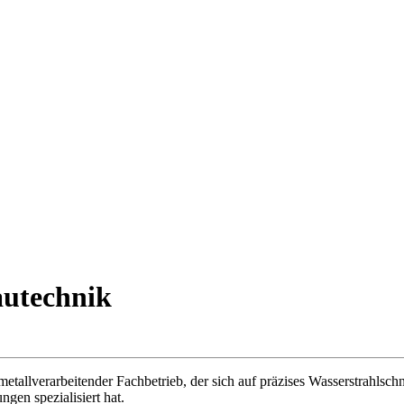
autechnik
n metallverarbeitender Fachbetrieb, der sich auf präzises Wasserstrahls
en spezialisiert hat.