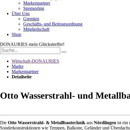
Markenpartner
Sponsoring
Über Uns
Gremien
Geschäfts- und Beitragsordnung
Mitgliedschaft
Shop
DONAURIES
mein Glückstreffer!
Suchbegriffe
Wirtschaft-DONAURIES
Marke
Markenpartner
Detailseite
Otto Wasserstrahl- und Metallb
Die
Otto Wasserstrahl- & Metallbautechnik
aus
Nördlingen
ist ei
Sonderkonstruktionen wie Treppen, Balkone, Geländer und Überdachung