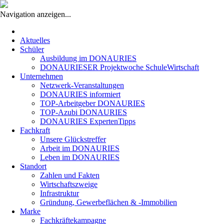
Navigation anzeigen...
Navigation
überspringen
Aktuelles
Schüler
Ausbildung im DONAURIES
DONAURIESER Projektwoche SchuleWirtschaft
Unternehmen
Netzwerk-Veranstaltungen
DONAURIES informiert
TOP-Arbeitgeber DONAURIES
TOP-Azubi DONAURIES
DONAURIES ExpertenTipps
Fachkraft
Unsere Glückstreffer
Arbeit im DONAURIES
Leben im DONAURIES
Standort
Zahlen und Fakten
Wirtschaftszweige
Infrastruktur
Gründung, Gewerbeflächen & -Immobilien
Marke
Fachkräftekampagne