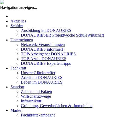
Navigation anzeigen...
Navigation
überspringen
Aktuelles
Schüler
Ausbildung im DONAURIES
DONAURIESER Projektwoche SchuleWirtschaft
Unternehmen
Netzwerk-Veranstaltungen
DONAURIES informiert
TOP-Arbeitgeber DONAURIES
TOP-Azubi DONAURIES
DONAURIES ExpertenTipps
Fachkraft
Unsere Glückstreffer
Arbeit im DONAURIES
Leben im DONAURIES
Standort
Zahlen und Fakten
Wirtschaftszweige
Infrastruktur
Gründung, Gewerbeflächen & -Immobilien
Marke
Fachkräftekampagne