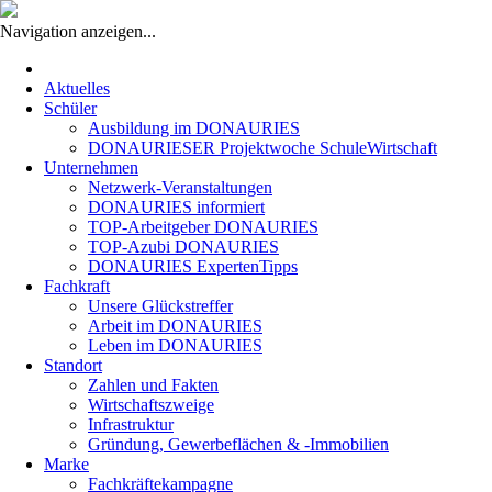
Navigation anzeigen...
Navigation
überspringen
Aktuelles
Schüler
Ausbildung im DONAURIES
DONAURIESER Projektwoche SchuleWirtschaft
Unternehmen
Netzwerk-Veranstaltungen
DONAURIES informiert
TOP-Arbeitgeber DONAURIES
TOP-Azubi DONAURIES
DONAURIES ExpertenTipps
Fachkraft
Unsere Glückstreffer
Arbeit im DONAURIES
Leben im DONAURIES
Standort
Zahlen und Fakten
Wirtschaftszweige
Infrastruktur
Gründung, Gewerbeflächen & -Immobilien
Marke
Fachkräftekampagne