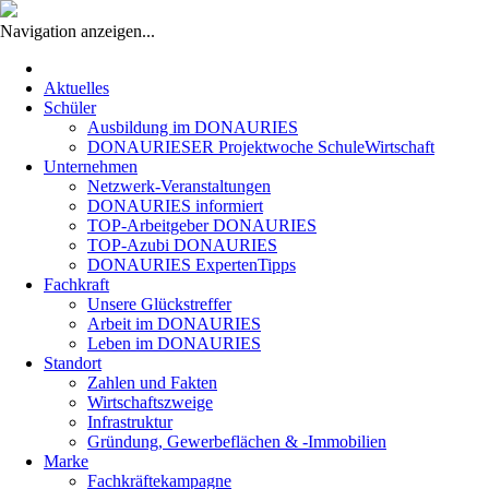
Navigation anzeigen...
Navigation
überspringen
Aktuelles
Schüler
Ausbildung im DONAURIES
DONAURIESER Projektwoche SchuleWirtschaft
Unternehmen
Netzwerk-Veranstaltungen
DONAURIES informiert
TOP-Arbeitgeber DONAURIES
TOP-Azubi DONAURIES
DONAURIES ExpertenTipps
Fachkraft
Unsere Glückstreffer
Arbeit im DONAURIES
Leben im DONAURIES
Standort
Zahlen und Fakten
Wirtschaftszweige
Infrastruktur
Gründung, Gewerbeflächen & -Immobilien
Marke
Fachkräftekampagne