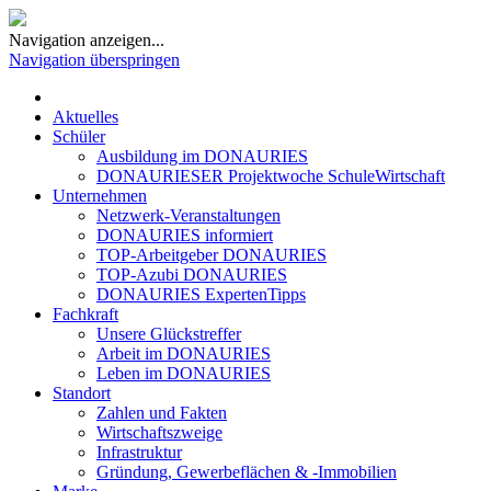
Navigation anzeigen...
Navigation überspringen
Aktuelles
Schüler
Ausbildung im DONAURIES
DONAURIESER Projektwoche SchuleWirtschaft
Unternehmen
Netzwerk-Veranstaltungen
DONAURIES informiert
TOP-Arbeitgeber DONAURIES
TOP-Azubi DONAURIES
DONAURIES ExpertenTipps
Fachkraft
Unsere Glückstreffer
Arbeit im DONAURIES
Leben im DONAURIES
Standort
Zahlen und Fakten
Wirtschaftszweige
Infrastruktur
Gründung, Gewerbeflächen & -Immobilien