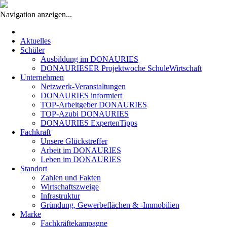
Navigation anzeigen...
Navigation
überspringen
Aktuelles
Schüler
Ausbildung im DONAURIES
DONAURIESER Projektwoche SchuleWirtschaft
Unternehmen
Netzwerk-Veranstaltungen
DONAURIES informiert
TOP-Arbeitgeber DONAURIES
TOP-Azubi DONAURIES
DONAURIES ExpertenTipps
Fachkraft
Unsere Glückstreffer
Arbeit im DONAURIES
Leben im DONAURIES
Standort
Zahlen und Fakten
Wirtschaftszweige
Infrastruktur
Gründung, Gewerbeflächen & -Immobilien
Marke
Fachkräftekampagne