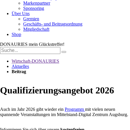
Markenpartner
Sponsoring
Über Uns
Gremien
Geschäfts- und Beitragsordnung
Mitgliedschaft
Shop
DONAURIES
mein Glückstreffer!
Suchbegriffe
Wirtschaft-DONAURIES
Aktuelles
Beitrag
Qualifizierungsangebot 2026
Auch im Jahr 2026 gibt wieder ein
Programm
mit vielen neuen
spannende Veranstaltungen im Mittelstand-Digital Zentrum Augsburg.
Informieren Sie sich über unsere
kostenfreien