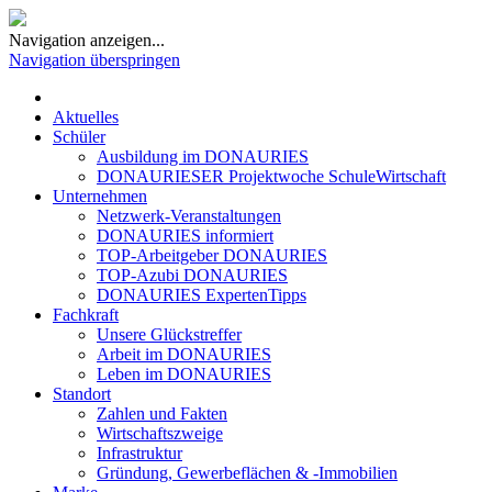
Navigation anzeigen...
Navigation überspringen
Aktuelles
Schüler
Ausbildung im DONAURIES
DONAURIESER Projektwoche SchuleWirtschaft
Unternehmen
Netzwerk-Veranstaltungen
DONAURIES informiert
TOP-Arbeitgeber DONAURIES
TOP-Azubi DONAURIES
DONAURIES ExpertenTipps
Fachkraft
Unsere Glückstreffer
Arbeit im DONAURIES
Leben im DONAURIES
Standort
Zahlen und Fakten
Wirtschaftszweige
Infrastruktur
Gründung, Gewerbeflächen & -Immobilien