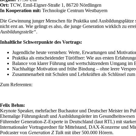
Ort:
TCW, Emil-Eigner-Straße 1, 86720 Nördlingen
In Kooperation mit:
Technologie Centrum Westbayern
Die Gewinnung junger Menschen für Praktika und Ausbildungsplätze ste
nicht erst an. Wie gelingt es also, die junge Generation wirklich zu e
Ausbildungsstelle“
.
Inhaltliche Schwerpunkte des Vortrags:
Jugendliche heute verstehen: Werte, Erwartungen und Motivatio
Praktika als entscheidender Türöffner: Wie aus ersten Erfahrun
Balance von klarer Führung und wertschätzendem Umgang im Be
Nachhaltige Motivation und frühe Bindung – ohne leere Verspre
Zusammenarbeit mit Schulen und Lehrkräften als Schlüssel zum
Zum Referenten:
Felix Behm:
Keynote Speaker, mehrfacher Buchautor und Deutscher Meister im Pub
Ehemalige Führungskraft und Ausbildungsleiter im Gesundheitswesen 
Führender Generation-Z-Experte in Deutschland (laut RTL) mit starke
Internationaler Vortragsredner für Mittelstand, DAX-Konzerne und Min
Podcaster von
Generation Z Talk
mit über 500.000 Hörern.