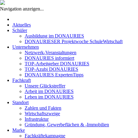
Navigation anzeigen...
Navigation
überspringen
Aktuelles
Schüler
Ausbildung im DONAURIES
DONAURIESER Projektwoche SchuleWirtschaft
Unternehmen
Netzwerk-Veranstaltungen
DONAURIES informiert
TOP-Arbeitgeber DONAURIES
TOP-Azubi DONAURIES
DONAURIES ExpertenTipps
Fachkraft
Unsere Glückstreffer
Arbeit im DONAURIES
Leben im DONAURIES
Standort
Zahlen und Fakten
Wirtschaftszweige
Infrastruktur
Gründung, Gewerbeflächen & -Immobilien
Marke
Fachkräftekampagne