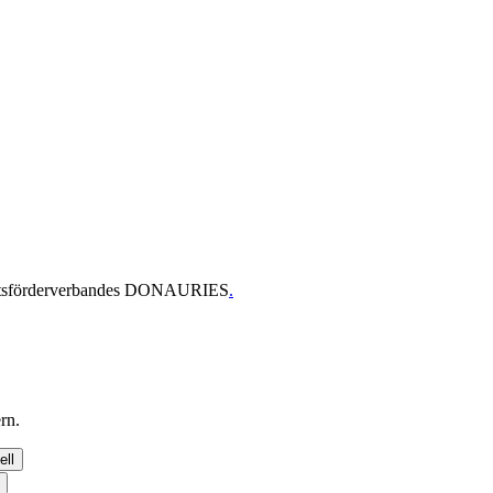
haftsförderverbandes DONAURIES
.
rn.
ell