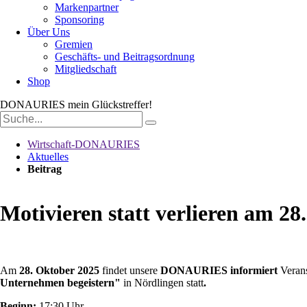
Markenpartner
Sponsoring
Über Uns
Gremien
Geschäfts- und Beitragsordnung
Mitgliedschaft
Shop
DONAURIES
mein Glückstreffer!
Suchbegriffe
Wirtschaft-DONAURIES
Aktuelles
Beitrag
Motivieren statt verlieren am 28.
Am
28
. O
ktober 2025
findet unsere
DONAURIES informiert
Veran
Unternehmen begeistern"
in Nördlingen statt
.
Beginn:
17:30 Uhr